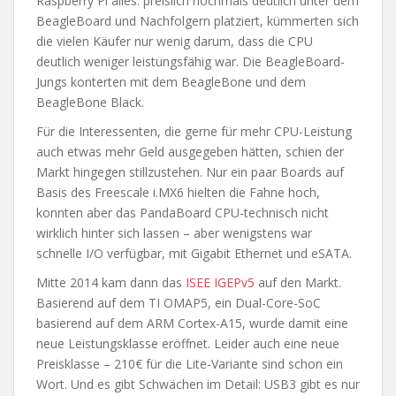
Raspberry Pi alles: preislich nochmals deutlich unter dem
BeagleBoard und Nachfolgern platziert, kümmerten sich
die vielen Käufer nur wenig darum, dass die CPU
deutlich weniger leistungsfähig war. Die BeagleBoard-
Jungs konterten mit dem BeagleBone und dem
BeagleBone Black.
Für die Interessenten, die gerne für mehr CPU-Leistung
auch etwas mehr Geld ausgegeben hätten, schien der
Markt hingegen stillzustehen. Nur ein paar Boards auf
Basis des Freescale i.MX6 hielten die Fahne hoch,
konnten aber das PandaBoard CPU-technisch nicht
wirklich hinter sich lassen – aber wenigstens war
schnelle I/O verfügbar, mit Gigabit Ethernet und eSATA.
Mitte 2014 kam dann das
ISEE IGEPv5
auf den Markt.
Basierend auf dem TI OMAP5, ein Dual-Core-SoC
basierend auf dem ARM Cortex-A15, wurde damit eine
neue Leistungsklasse eröffnet. Leider auch eine neue
Preisklasse – 210€ für die Lite-Variante sind schon ein
Wort. Und es gibt Schwächen im Detail: USB3 gibt es nur