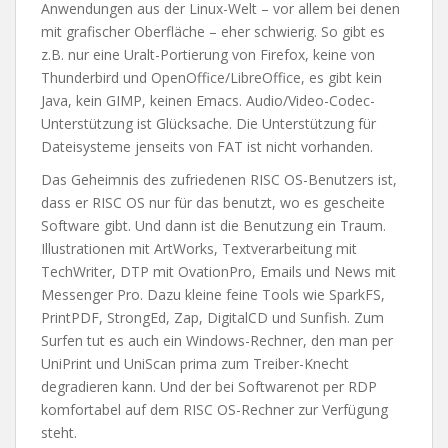
Anwendungen aus der Linux-Welt – vor allem bei denen
mit grafischer Oberfläche – eher schwierig. So gibt es
z.B. nur eine Uralt-Portierung von Firefox, keine von
Thunderbird und OpenOffice/LibreOffice, es gibt kein
Java, kein GIMP, keinen Emacs. Audio/Video-Codec-
Unterstützung ist Glücksache. Die Unterstützung für
Dateisysteme jenseits von FAT ist nicht vorhanden.
Das Geheimnis des zufriedenen RISC OS-Benutzers ist,
dass er RISC OS nur für das benutzt, wo es gescheite
Software gibt. Und dann ist die Benutzung ein Traum.
Illustrationen mit ArtWorks, Textverarbeitung mit
TechWriter, DTP mit OvationPro, Emails und News mit
Messenger Pro. Dazu kleine feine Tools wie SparkFS,
PrintPDF, StrongEd, Zap, DigitalCD und Sunfish. Zum
Surfen tut es auch ein Windows-Rechner, den man per
UniPrint und UniScan prima zum Treiber-Knecht
degradieren kann. Und der bei Softwarenot per RDP
komfortabel auf dem RISC OS-Rechner zur Verfügung
steht.