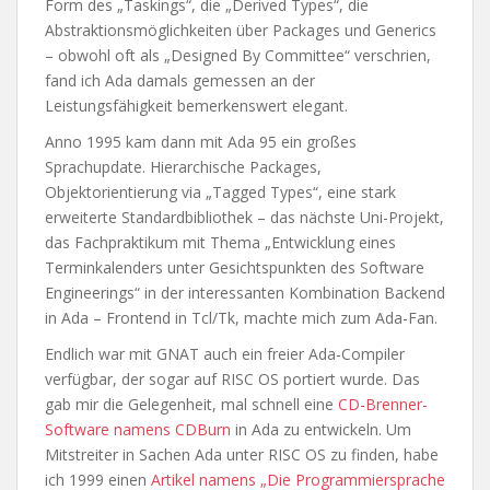
Form des „Taskings“, die „Derived Types“, die
Abstraktionsmöglichkeiten über Packages und Generics
– obwohl oft als „Designed By Committee“ verschrien,
fand ich Ada damals gemessen an der
Leistungsfähigkeit bemerkenswert elegant.
Anno 1995 kam dann mit Ada 95 ein großes
Sprachupdate. Hierarchische Packages,
Objektorientierung via „Tagged Types“, eine stark
erweiterte Standardbibliothek – das nächste Uni-Projekt,
das Fachpraktikum mit Thema „Entwicklung eines
Terminkalenders unter Gesichtspunkten des Software
Engineerings“ in der interessanten Kombination Backend
in Ada – Frontend in Tcl/Tk, machte mich zum Ada-Fan.
Endlich war mit GNAT auch ein freier Ada-Compiler
verfügbar, der sogar auf RISC OS portiert wurde. Das
gab mir die Gelegenheit, mal schnell eine
CD-Brenner-
Software namens CDBurn
in Ada zu entwickeln. Um
Mitstreiter in Sachen Ada unter RISC OS zu finden, habe
ich 1999 einen
Artikel namens „Die Programmiersprache