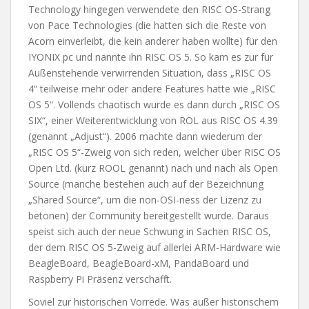
Technology hingegen verwendete den RISC OS-Strang
von Pace Technologies (die hatten sich die Reste von
Acorn einverleibt, die kein anderer haben wollte) für den
IYONIX pc und nannte ihn RISC OS 5. So kam es zur für
Außenstehende verwirrenden Situation, dass „RISC OS
4“ teilweise mehr oder andere Features hatte wie „RISC
OS 5“. Vollends chaotisch wurde es dann durch „RISC OS
SIX“, einer Weiterentwicklung von ROL aus RISC OS 4.39
(genannt „Adjust“). 2006 machte dann wiederum der
„RISC OS 5“-Zweig von sich reden, welcher über RISC OS
Open Ltd. (kurz ROOL genannt) nach und nach als Open
Source (manche bestehen auch auf der Bezeichnung
„Shared Source“, um die non-OSI-ness der Lizenz zu
betonen) der Community bereitgestellt wurde. Daraus
speist sich auch der neue Schwung in Sachen RISC OS,
der dem RISC OS 5-Zweig auf allerlei ARM-Hardware wie
BeagleBoard, BeagleBoard-xM, PandaBoard und
Raspberry Pi Präsenz verschafft.
Soviel zur historischen Vorrede. Was außer historischem