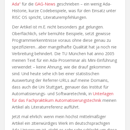
Ada“
für die
GAG-News
geschrieben – ein wenig Ada-
Historie, kurze Codebeispiele, was für den Einsatz unter
RISC OS spricht, Literaturempfehlungen.
Der Artikel ist m.E. nicht besonders gut gelungen.
Oberflächlich, sehr bemühte Beispiele, setzt gewisse
Programmierkenntnisse voraus ohne diese genau zu
spezifizieren…aber mangelhafte Qualität hat ja noch nie
Verbreitung behindert. Die TU München hat anno 2005
meinen Text für ein Ada-Proseminar als Mini-Einführung
verwendet – keine Ahnung, wie die drauf gekommen
sind. Und heute sehe ich bei einer statistischen
Auswertung der Referrer-URLs auf meine Domains,
dass auch die Uni Stuttgart, genauer das Institut für
Automatisierungs- und Softwaretechnik, in
Unterlagen
für das Fachpraktikum Automatisierungstechnik
meinen
Artikel als Literaturreferenz aufführt.
Jetzt mal ehrlich: wenn mein höchst mittelmäßiger
Artikel ein zitierwürdiges Werk im deutschsprachigen
Ada-Universum ist, steht es sehr sehr schlecht um diese