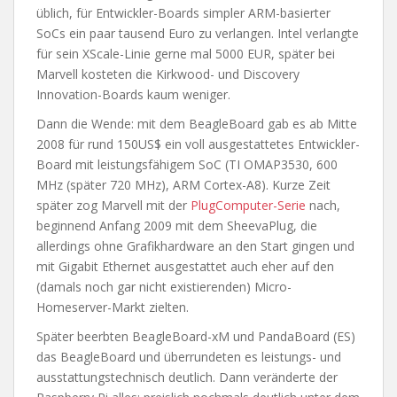
üblich, für Entwickler-Boards simpler ARM-basierter
SoCs ein paar tausend Euro zu verlangen. Intel verlangte
für sein XScale-Linie gerne mal 5000 EUR, später bei
Marvell kosteten die Kirkwood- und Discovery
Innovation-Boards kaum weniger.
Dann die Wende: mit dem BeagleBoard gab es ab Mitte
2008 für rund 150US$ ein voll ausgestattetes Entwickler-
Board mit leistungsfähigem SoC (TI OMAP3530, 600
MHz (später 720 MHz), ARM Cortex-A8). Kurze Zeit
später zog Marvell mit der
PlugComputer-Serie
nach,
beginnend Anfang 2009 mit dem SheevaPlug, die
allerdings ohne Grafikhardware an den Start gingen und
mit Gigabit Ethernet ausgestattet auch eher auf den
(damals noch gar nicht existierenden) Micro-
Homeserver-Markt zielten.
Später beerbten BeagleBoard-xM und PandaBoard (ES)
das BeagleBoard und überrundeten es leistungs- und
ausstattungstechnisch deutlich. Dann veränderte der