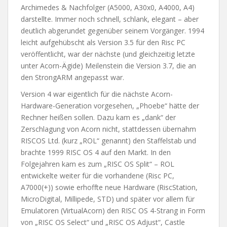
Archimedes & Nachfolger (A5000, A30x0, A4000, A4)
darstellte. Immer noch schnell, schlank, elegant – aber
deutlich abgerundet gegenüber seinem Vorgänger. 1994
leicht aufgehübscht als Version 3.5 für den Risc PC
veröffentlicht, war der nächste (und gleichzeitig letzte
unter Acorn-Ägide) Meilenstein die Version 3.7, die an
den StrongARM angepasst war.
Version 4 war eigentlich für die nächste Acorn-
Hardware-Generation vorgesehen, „Phoebe“ hätte der
Rechner heißen sollen. Dazu kam es „dank“ der
Zerschlagung von Acorn nicht, stattdessen übernahm
RISCOS Ltd. (kurz „ROL“ genannt) den Staffelstab und
brachte 1999 RISC OS 4 auf den Markt. In den
Folgejahren kam es zum „RISC OS Split“ – ROL
entwickelte weiter für die vorhandene (Risc PC,
A7000(+)) sowie erhoffte neue Hardware (RiscStation,
MicroDigital, Millipede, STD) und später vor allem für
Emulatoren (VirtualAcorn) den RISC OS 4-Strang in Form
von „RISC OS Select“ und „RISC OS Adjust“, Castle