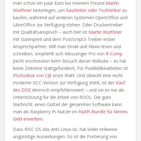
man schon ein paar Euro bei meinem Freund
Martin
Würthner
hinterlegen, um
EasiWriter oder TechWriter
zu
kaufen, während auf anderen Systemen OpenOffice und
LibreOffice zur Verfügung stehen. Oder Druckertreiber
mit Qualitätsanspruch – auch hier ist
Martin Würthner
mit Gutenprint und dem PostScript3-Treiber erster
Ansprechpartner. Will man Email und News lesen und
schreiben, empfiehlt sich Messenger Pro von
R-Comp
(nicht erschrecken beim Besuch dieser Website – es hat
keine Zeitreise stattgefunden!). Für Pixelbildbearbeiter ist
Photodesk von CJE
erste Wahl. Und obwohl eine recht
moderne GCC-Version zur Verfügung steht, ist der
Kauf
des DDE
dennoch empfehlenswert – und sei es nur als
Unterstützung für die Arbeit von ROOL. Die gute
Nachricht: einen Gutteil der genannten Software kann
man als Raspberry Pi-Nutzer im
NutPi-Bundle für kleines
Geld erwerben
.
Dass RISC OS das Anti-Linux ist, hat leider teilweise
ungünstige Auswirkungen. So ist die Portierung von