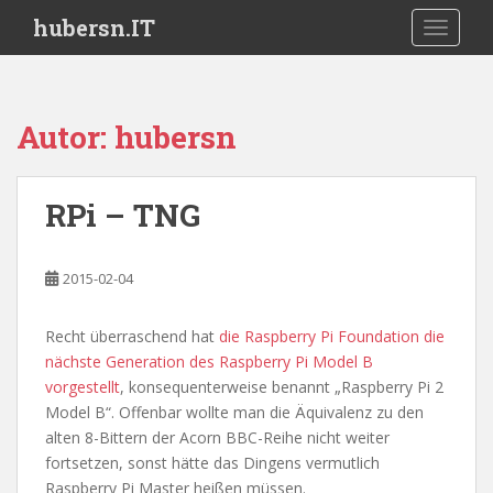
S
hubersn.IT
TOGGLE
k
i
p
t
Autor:
hubersn
o
m
a
RPi – TNG
i
n
c
2015-02-04
o
n
Recht überraschend hat
die Raspberry Pi Foundation die
t
nächste Generation des Raspberry Pi Model B
e
vorgestellt
, konsequenterweise benannt „Raspberry Pi 2
n
Model B“. Offenbar wollte man die Äquivalenz zu den
t
alten 8-Bittern der Acorn BBC-Reihe nicht weiter
fortsetzen, sonst hätte das Dingens vermutlich
Raspberry Pi Master heißen müssen.