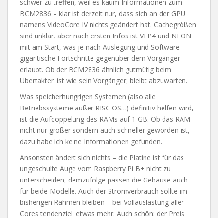
schwer zu treffen, weil es kaum Informationen zum
BCM2836 – klar ist derzeit nur, dass sich an der GPU
namens VideoCore IV nichts geändert hat. Cachegrößen
sind unklar, aber nach ersten Infos ist VFP4 und NEON
mit am Start, was je nach Auslegung und Software
gigantische Fortschritte gegenüber dem Vorgänger
erlaubt. Ob der BCM2836 ähnlich gutmütig beim
Übertakten ist wie sein Vorgänger, bleibt abzuwarten.
Was speicherhungrigen Systemen (also alle
Betriebssysteme außer RISC OS…) definitiv helfen wird,
ist die Aufdoppelung des RAMs auf 1 GB. Ob das RAM
nicht nur größer sondern auch schneller geworden ist,
dazu habe ich keine Informationen gefunden.
Ansonsten ändert sich nichts – die Platine ist für das
ungeschulte Auge vom Raspberry Pi B+ nicht zu
unterscheiden, demzufolge passen die Gehäuse auch
für beide Modelle. Auch der Stromverbrauch sollte im
bisherigen Rahmen bleiben – bei Vollauslastung aller
Cores tendenziell etwas mehr. Auch schön: der Preis