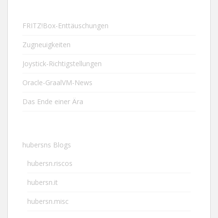
FRITZ!Box-Enttäuschungen
Zugneuigkeiten
Joystick-Richtigstellungen
Oracle-GraalVM-News
Das Ende einer Ära
hubersns Blogs
hubersn.riscos
hubersn.it
hubersn.misc