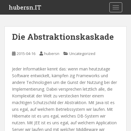
S
hubersn.IT
TOGGLE
k
i
p
t
Die Abstraktionskaskade
o
m
a
2015-04-16
hubersn
Uncategorized
i
n
Jeder Informatiker kennt das: wenn man heutzutage
c
Software entwickelt, kämpfen zig Frameworks und
o
andere Technologien um die Gunst der Nutzung bei der
n
Implementierung. Dabei versprechen letztlich alle, die
t
Komplexität der Welt zu verstecken hinter einem
e
mächtigen Schutzschild der Abstraktion. Mit Java ist es
n
uns egal, auf welchem Betriebssystem wir laufen. Mit
t
Hibernate ist es uns egal, welches DB-System wir
nutzen. Mit JEE ist es uns egal, auf welchem Application
Server wir laufen und mit welcher Middleware wir