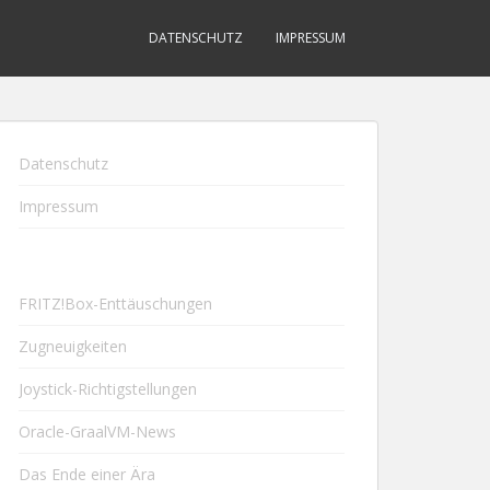
DATENSCHUTZ
IMPRESSUM
Datenschutz
Impressum
FRITZ!Box-Enttäuschungen
Zugneuigkeiten
Joystick-Richtigstellungen
Oracle-GraalVM-News
Das Ende einer Ära