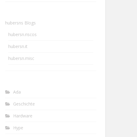
hubersns Blogs
hubersn.riscos
hubersn.it
hubersn.misc
Ada
Geschichte
Hardware
Hype