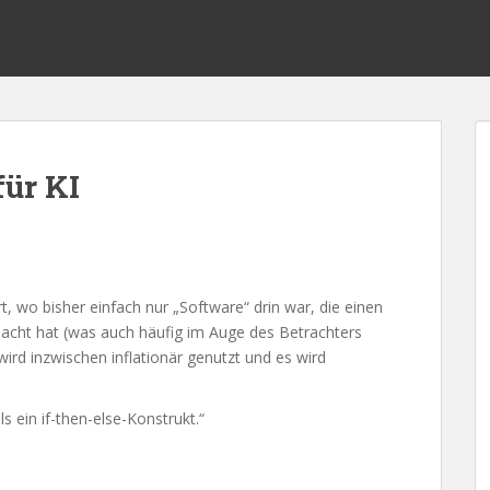
für KI
t, wo bisher einfach nur „Software“ drin war, die einen
macht hat (was auch häufig im Auge des Betrachters
 wird inzwischen inflationär genutzt und es wird
s ein if-then-else-Konstrukt.“