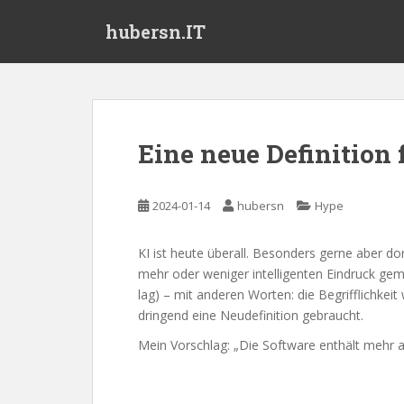
S
hubersn.IT
k
i
p
t
o
m
Eine neue Definition 
a
i
n
2024-01-14
hubersn
Hype
c
o
KI ist heute überall. Besonders gerne aber dor
n
mehr oder weniger intelligenten Eindruck ge
t
lag) – mit anderen Worten: die Begrifflichkeit
e
dringend eine Neudefinition gebraucht.
n
t
Mein Vorschlag: „Die Software enthält mehr al